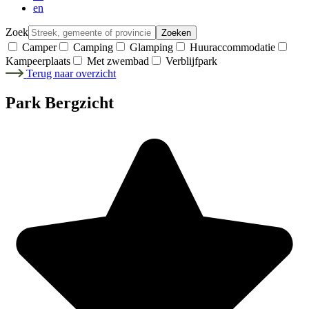
en
Zoek
Zoeken
Camper
Camping
Glamping
Huuraccommodatie
Kampeerplaats
Met zwembad
Verblijfpark
Terug naar overzicht
Park Bergzicht