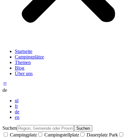
Startseite
Campingplätze
Themen
Blog
Über uns
de
nl
fr
de
en
Suchen
Suchen
Campingplatz
Campingstellplatz
Dauerplatz Park